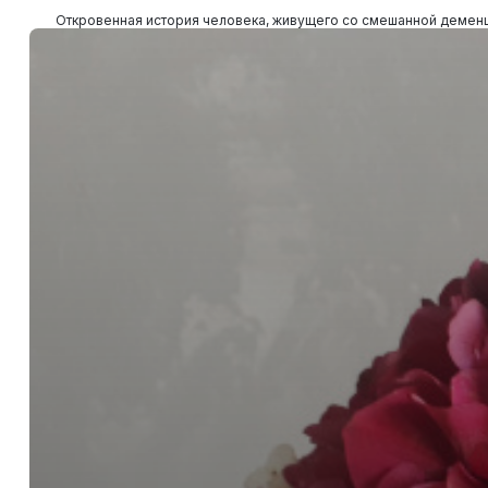
Откровенная история человека, живущего со смешанной деменци