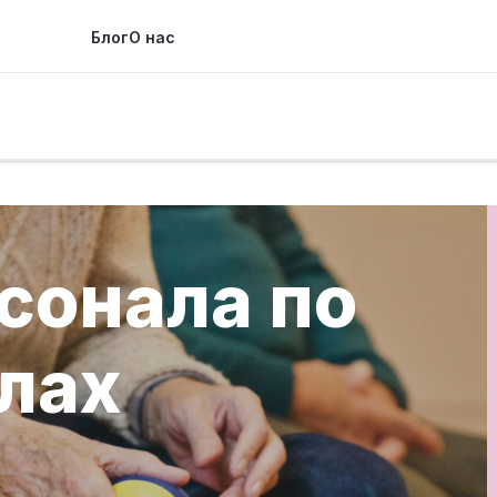
Блог
О нас
сонала по
алах