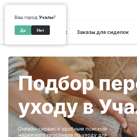
Учалы
Ваш город
Учалы
?
Да
Нет
Каталог сиделок
Заказы для сиделок
Подбор пер
уходу в Уч
Онлайн-сервис с удобным поиском
надежного персонала по уходу для