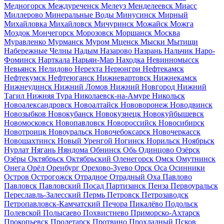
Медногорск
Междуреченск
Мелеуз
Менделеевск
Миасс
Миллерово
Минеральные Воды
Минусинск
Мирный
Михайловка
Михайловск
Мичуринск
Можайск
Можга
Моздок
Мончегорск
Морозовск
Моршанск
Москва
Муравленко
Мурманск
Муром
Мценск
Мыски
Мытищи
Набережные Челны
Надым
Назарово
Назрань
Нальчик
Наро-
Фоминск
Нарткала
Нарьян-Мар
Находка
Невинномысск
Невьянск
Нелидово
Нерехта
Нерюнгри
Нефтекамск
Нефтекумск
Нефтеюганск
Нижневартовск
Нижнекамск
Нижнеудинск
Нижний Ломов
Нижний Новгород
Нижний
Тагил
Нижняя Тура
Николаевск-на-Амуре
Никольск
Новоалександровск
Новоалтайск
Нововоронеж
Новодвинск
Новозыбков
Новокубанск
Новокузнецк
Новокуйбышевск
Новомосковск
Новопавловск
Новороссийск
Новосибирск
Новотроицк
Новоуральск
Новочебоксарск
Новочеркасск
Новошахтинск
Новый Уренгой
Ногинск
Норильск
Ноябрьск
Нурлат
Нягань
Няндома
Обнинск
Обь
Одинцово
Озёрск
Озёры
Октябрьск
Октябрьский
Оленегорск
Омск
Омутнинск
Онега
Орёл
Оренбург
Орехово-Зуево
Орск
Оса
Осинники
Остров
Острогожск
Отрадное
Отрадный
Оха
Павлово
Павловск
Павловский Посад
Партизанск
Пенза
Первоуральск
Переславль-Залесский
Пермь
Петровск
Петрозаводск
Петропавловск-Камчатский
Печора
Пикалёво
Подольск
Полевской
Полысаево
Похвистнево
Приморско-Ахтарск
Прокопьевск
Пролетарск
Протвино
Прохладный
Псков