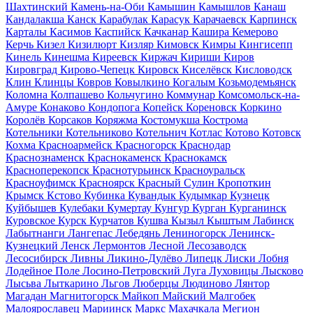
Шахтинский
Камень-на-Оби
Камышин
Камышлов
Канаш
Кандалакша
Канск
Карабулак
Карасук
Карачаевск
Карпинск
Карталы
Касимов
Каспийск
Качканар
Кашира
Кемерово
Керчь
Кизел
Кизилюрт
Кизляр
Кимовск
Кимры
Кингисепп
Кинель
Кинешма
Киреевск
Киржач
Кириши
Киров
Кировград
Кирово-Чепецк
Кировск
Киселёвск
Кисловодск
Клин
Клинцы
Ковров
Ковылкино
Когалым
Козьмодемьянск
Коломна
Колпашево
Кольчугино
Коммунар
Комсомольск-на-
Амуре
Конаково
Кондопога
Копейск
Кореновск
Коркино
Королёв
Корсаков
Коряжма
Костомукша
Кострома
Котельники
Котельниково
Котельнич
Котлас
Котово
Котовск
Кохма
Красноармейск
Красногорск
Краснодар
Краснознаменск
Краснокаменск
Краснокамск
Красноперекопск
Краснотурьинск
Красноуральск
Красноуфимск
Красноярск
Красный Сулин
Кропоткин
Крымск
Кстово
Кубинка
Кувандык
Кудымкар
Кузнецк
Куйбышев
Кулебаки
Кумертау
Кунгур
Курган
Курганинск
Куровское
Курск
Курчатов
Кушва
Кызыл
Кыштым
Лабинск
Лабытнанги
Лангепас
Лебедянь
Лениногорск
Ленинск-
Кузнецкий
Ленск
Лермонтов
Лесной
Лесозаводск
Лесосибирск
Ливны
Ликино-Дулёво
Липецк
Лиски
Лобня
Лодейное Поле
Лосино-Петровский
Луга
Луховицы
Лысково
Лысьва
Лыткарино
Льгов
Люберцы
Людиново
Лянтор
Магадан
Магнитогорск
Майкоп
Майский
Малгобек
Малоярославец
Мариинск
Маркс
Махачкала
Мегион