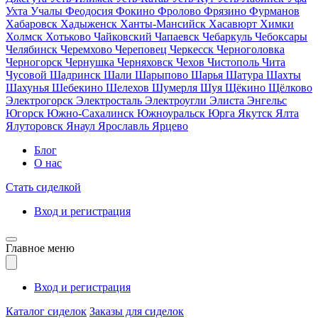
Ухта
Учалы
Феодосия
Фокино
Фролово
Фрязино
Фурманов
Хабаровск
Хадыженск
Ханты-Мансийск
Хасавюрт
Химки
Холмск
Хотьково
Чайковский
Чапаевск
Чебаркуль
Чебоксары
Челябинск
Черемхово
Череповец
Черкесск
Черноголовка
Черногорск
Чернушка
Черняховск
Чехов
Чистополь
Чита
Чусовой
Шадринск
Шали
Шарыпово
Шарья
Шатура
Шахты
Шахунья
Шебекино
Шелехов
Шумерля
Шуя
Щёкино
Щёлково
Электрогорск
Электросталь
Электроугли
Элиста
Энгельс
Югорск
Южно-Сахалинск
Южноуральск
Юрга
Якутск
Ялта
Ялуторовск
Янаул
Ярославль
Ярцево
Блог
О нас
Стать сиделкой
Вход и регистрация
Главное меню
Вход и регистрация
Каталог сиделок
Заказы для сиделок