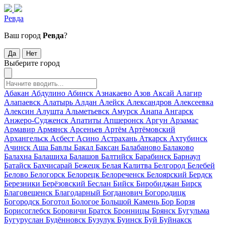
Ревда
Ваш город
Ревда
?
Да
Нет
Выберите город
Абакан
Абдулино
Абинск
Азнакаево
Азов
Аксай
Алагир
Алапаевск
Алатырь
Алдан
Алейск
Александров
Алексеевка
Алексин
Алушта
Альметьевск
Амурск
Анапа
Ангарск
Анжеро-Судженск
Апатиты
Апшеронск
Аргун
Арзамас
Армавир
Армянск
Арсеньев
Артём
Артёмовский
Архангельск
Асбест
Асино
Астрахань
Аткарск
Ахтубинск
Ачинск
Аша
Бавлы
Бакал
Баксан
Балабаново
Балаково
Балахна
Балашиха
Балашов
Балтийск
Барабинск
Барнаул
Батайск
Бахчисарай
Бежецк
Белая Калитва
Белгород
Белебей
Белово
Белогорск
Белорецк
Белореченск
Белоярский
Бердск
Березники
Берёзовский
Беслан
Бийск
Биробиджан
Бирск
Благовещенск
Благодарный
Богданович
Богородицк
Богородск
Боготол
Бологое
Большой Камень
Бор
Борзя
Борисоглебск
Боровичи
Братск
Бронницы
Брянск
Бугульма
Бугуруслан
Будённовск
Бузулук
Буинск
Буй
Буйнакск