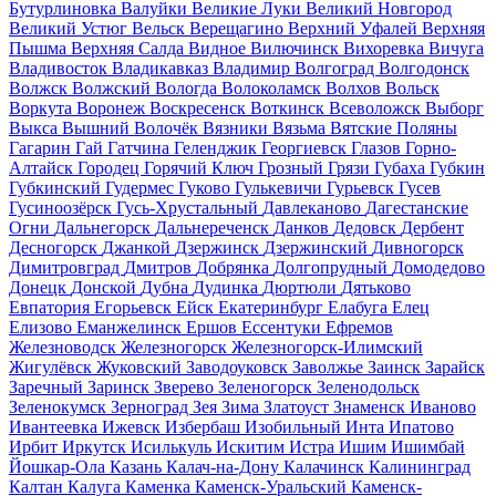
Бутурлиновка
Валуйки
Великие Луки
Великий Новгород
Великий Устюг
Вельск
Верещагино
Верхний Уфалей
Верхняя
Пышма
Верхняя Салда
Видное
Вилючинск
Вихоревка
Вичуга
Владивосток
Владикавказ
Владимир
Волгоград
Волгодонск
Волжск
Волжский
Вологда
Волоколамск
Волхов
Вольск
Воркута
Воронеж
Воскресенск
Воткинск
Всеволожск
Выборг
Выкса
Вышний Волочёк
Вязники
Вязьма
Вятские Поляны
Гагарин
Гай
Гатчина
Геленджик
Георгиевск
Глазов
Горно-
Алтайск
Городец
Горячий Ключ
Грозный
Грязи
Губаха
Губкин
Губкинский
Гудермес
Гуково
Гулькевичи
Гурьевск
Гусев
Гусиноозёрск
Гусь-Хрустальный
Давлеканово
Дагестанские
Огни
Дальнегорск
Дальнереченск
Данков
Дедовск
Дербент
Десногорск
Джанкой
Дзержинск
Дзержинский
Дивногорск
Димитровград
Дмитров
Добрянка
Долгопрудный
Домодедово
Донецк
Донской
Дубна
Дудинка
Дюртюли
Дятьково
Евпатория
Егорьевск
Ейск
Екатеринбург
Елабуга
Елец
Елизово
Еманжелинск
Ершов
Ессентуки
Ефремов
Железноводск
Железногорск
Железногорск-Илимский
Жигулёвск
Жуковский
Заводоуковск
Заволжье
Заинск
Зарайск
Заречный
Заринск
Зверево
Зеленогорск
Зеленодольск
Зеленокумск
Зерноград
Зея
Зима
Златоуст
Знаменск
Иваново
Ивантеевка
Ижевск
Избербаш
Изобильный
Инта
Ипатово
Ирбит
Иркутск
Исилькуль
Искитим
Истра
Ишим
Ишимбай
Йошкар-Ола
Казань
Калач-на-Дону
Калачинск
Калининград
Калтан
Калуга
Каменка
Каменск-Уральский
Каменск-