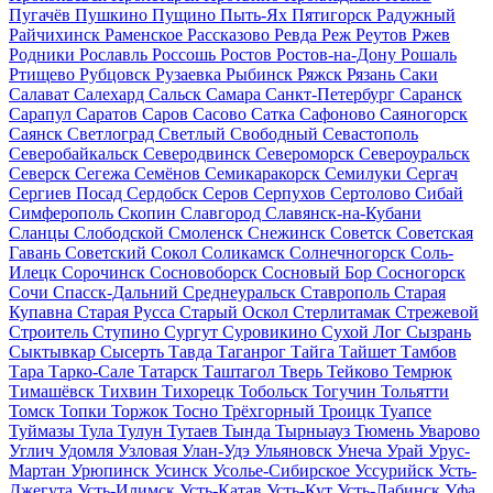
Пугачёв
Пушкино
Пущино
Пыть-Ях
Пятигорск
Радужный
Райчихинск
Раменское
Рассказово
Ревда
Реж
Реутов
Ржев
Родники
Рославль
Россошь
Ростов
Ростов-на-Дону
Рошаль
Ртищево
Рубцовск
Рузаевка
Рыбинск
Ряжск
Рязань
Саки
Салават
Салехард
Сальск
Самара
Санкт-Петербург
Саранск
Сарапул
Саратов
Саров
Сасово
Сатка
Сафоново
Саяногорск
Саянск
Светлоград
Светлый
Свободный
Севастополь
Северобайкальск
Северодвинск
Североморск
Североуральск
Северск
Сегежа
Семёнов
Семикаракорск
Семилуки
Сергач
Сергиев Посад
Сердобск
Серов
Серпухов
Сертолово
Сибай
Симферополь
Скопин
Славгород
Славянск-на-Кубани
Сланцы
Слободской
Смоленск
Снежинск
Советск
Советская
Гавань
Советский
Сокол
Соликамск
Солнечногорск
Соль-
Илецк
Сорочинск
Сосновоборск
Сосновый Бор
Сосногорск
Сочи
Спасск-Дальний
Среднеуральск
Ставрополь
Старая
Купавна
Старая Русса
Старый Оскол
Стерлитамак
Стрежевой
Строитель
Ступино
Сургут
Суровикино
Сухой Лог
Сызрань
Сыктывкар
Сысерть
Тавда
Таганрог
Тайга
Тайшет
Тамбов
Тара
Тарко-Сале
Татарск
Таштагол
Тверь
Тейково
Темрюк
Тимашёвск
Тихвин
Тихорецк
Тобольск
Тогучин
Тольятти
Томск
Топки
Торжок
Тосно
Трёхгорный
Троицк
Туапсе
Туймазы
Тула
Тулун
Тутаев
Тында
Тырныауз
Тюмень
Уварово
Углич
Удомля
Узловая
Улан-Удэ
Ульяновск
Унеча
Урай
Урус-
Мартан
Урюпинск
Усинск
Усолье-Сибирское
Уссурийск
Усть-
Джегута
Усть-Илимск
Усть-Катав
Усть-Кут
Усть-Лабинск
Уфа