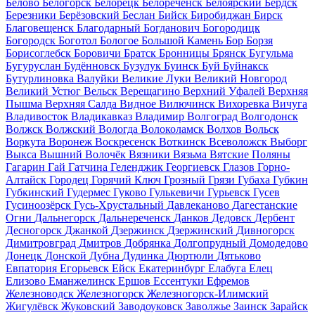
Белово
Белогорск
Белорецк
Белореченск
Белоярский
Бердск
Березники
Берёзовский
Беслан
Бийск
Биробиджан
Бирск
Благовещенск
Благодарный
Богданович
Богородицк
Богородск
Боготол
Бологое
Большой Камень
Бор
Борзя
Борисоглебск
Боровичи
Братск
Бронницы
Брянск
Бугульма
Бугуруслан
Будённовск
Бузулук
Буинск
Буй
Буйнакск
Бутурлиновка
Валуйки
Великие Луки
Великий Новгород
Великий Устюг
Вельск
Верещагино
Верхний Уфалей
Верхняя
Пышма
Верхняя Салда
Видное
Вилючинск
Вихоревка
Вичуга
Владивосток
Владикавказ
Владимир
Волгоград
Волгодонск
Волжск
Волжский
Вологда
Волоколамск
Волхов
Вольск
Воркута
Воронеж
Воскресенск
Воткинск
Всеволожск
Выборг
Выкса
Вышний Волочёк
Вязники
Вязьма
Вятские Поляны
Гагарин
Гай
Гатчина
Геленджик
Георгиевск
Глазов
Горно-
Алтайск
Городец
Горячий Ключ
Грозный
Грязи
Губаха
Губкин
Губкинский
Гудермес
Гуково
Гулькевичи
Гурьевск
Гусев
Гусиноозёрск
Гусь-Хрустальный
Давлеканово
Дагестанские
Огни
Дальнегорск
Дальнереченск
Данков
Дедовск
Дербент
Десногорск
Джанкой
Дзержинск
Дзержинский
Дивногорск
Димитровград
Дмитров
Добрянка
Долгопрудный
Домодедово
Донецк
Донской
Дубна
Дудинка
Дюртюли
Дятьково
Евпатория
Егорьевск
Ейск
Екатеринбург
Елабуга
Елец
Елизово
Еманжелинск
Ершов
Ессентуки
Ефремов
Железноводск
Железногорск
Железногорск-Илимский
Жигулёвск
Жуковский
Заводоуковск
Заволжье
Заинск
Зарайск