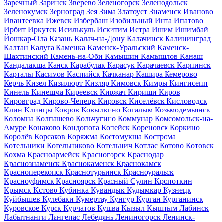
Заречный
Заринск
Зверево
Зеленогорск
Зеленодольск
Зеленокумск
Зерноград
Зея
Зима
Златоуст
Знаменск
Иваново
Ивантеевка
Ижевск
Избербаш
Изобильный
Инта
Ипатово
Ирбит
Иркутск
Исилькуль
Искитим
Истра
Ишим
Ишимбай
Йошкар-Ола
Казань
Калач-на-Дону
Калачинск
Калининград
Калтан
Калуга
Каменка
Каменск-Уральский
Каменск-
Шахтинский
Камень-на-Оби
Камышин
Камышлов
Канаш
Кандалакша
Канск
Карабулак
Карасук
Карачаевск
Карпинск
Карталы
Касимов
Каспийск
Качканар
Кашира
Кемерово
Керчь
Кизел
Кизилюрт
Кизляр
Кимовск
Кимры
Кингисепп
Кинель
Кинешма
Киреевск
Киржач
Кириши
Киров
Кировград
Кирово-Чепецк
Кировск
Киселёвск
Кисловодск
Клин
Клинцы
Ковров
Ковылкино
Когалым
Козьмодемьянск
Коломна
Колпашево
Кольчугино
Коммунар
Комсомольск-на-
Амуре
Конаково
Кондопога
Копейск
Кореновск
Коркино
Королёв
Корсаков
Коряжма
Костомукша
Кострома
Котельники
Котельниково
Котельнич
Котлас
Котово
Котовск
Кохма
Красноармейск
Красногорск
Краснодар
Краснознаменск
Краснокаменск
Краснокамск
Красноперекопск
Краснотурьинск
Красноуральск
Красноуфимск
Красноярск
Красный Сулин
Кропоткин
Крымск
Кстово
Кубинка
Кувандык
Кудымкар
Кузнецк
Куйбышев
Кулебаки
Кумертау
Кунгур
Курган
Курганинск
Куровское
Курск
Курчатов
Кушва
Кызыл
Кыштым
Лабинск
Лабытнанги
Лангепас
Лебедянь
Лениногорск
Ленинск-