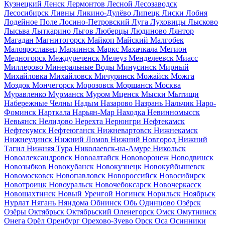
Кузнецкий
Ленск
Лермонтов
Лесной
Лесозаводск
Лесосибирск
Ливны
Ликино-Дулёво
Липецк
Лиски
Лобня
Лодейное Поле
Лосино-Петровский
Луга
Луховицы
Лысково
Лысьва
Лыткарино
Льгов
Люберцы
Людиново
Лянтор
Магадан
Магнитогорск
Майкоп
Майский
Малгобек
Малоярославец
Мариинск
Маркс
Махачкала
Мегион
Медногорск
Междуреченск
Мелеуз
Менделеевск
Миасс
Миллерово
Минеральные Воды
Минусинск
Мирный
Михайловка
Михайловск
Мичуринск
Можайск
Можга
Моздок
Мончегорск
Морозовск
Моршанск
Москва
Муравленко
Мурманск
Муром
Мценск
Мыски
Мытищи
Набережные Челны
Надым
Назарово
Назрань
Нальчик
Наро-
Фоминск
Нарткала
Нарьян-Мар
Находка
Невинномысск
Невьянск
Нелидово
Нерехта
Нерюнгри
Нефтекамск
Нефтекумск
Нефтеюганск
Нижневартовск
Нижнекамск
Нижнеудинск
Нижний Ломов
Нижний Новгород
Нижний
Тагил
Нижняя Тура
Николаевск-на-Амуре
Никольск
Новоалександровск
Новоалтайск
Нововоронеж
Новодвинск
Новозыбков
Новокубанск
Новокузнецк
Новокуйбышевск
Новомосковск
Новопавловск
Новороссийск
Новосибирск
Новотроицк
Новоуральск
Новочебоксарск
Новочеркасск
Новошахтинск
Новый Уренгой
Ногинск
Норильск
Ноябрьск
Нурлат
Нягань
Няндома
Обнинск
Обь
Одинцово
Озёрск
Озёры
Октябрьск
Октябрьский
Оленегорск
Омск
Омутнинск
Онега
Орёл
Оренбург
Орехово-Зуево
Орск
Оса
Осинники