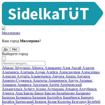
Миллерово
Ваш город
Миллерово
?
Да
Нет
Выберите город
Абакан
Абдулино
Абинск
Азнакаево
Азов
Аксай
Алагир
Алапаевск
Алатырь
Алдан
Алейск
Александров
Алексеевка
Алексин
Алушта
Альметьевск
Амурск
Анапа
Ангарск
Анжеро-Судженск
Апатиты
Апшеронск
Аргун
Арзамас
Армавир
Армянск
Арсеньев
Артём
Артёмовский
Архангельск
Асбест
Асино
Астрахань
Аткарск
Ахтубинск
Ачинск
Аша
Бавлы
Бакал
Баксан
Балабаново
Балаково
Балахна
Балашиха
Балашов
Балтийск
Барабинск
Барнаул
Батайск
Бахчисарай
Бежецк
Белая Калитва
Белгород
Белебей