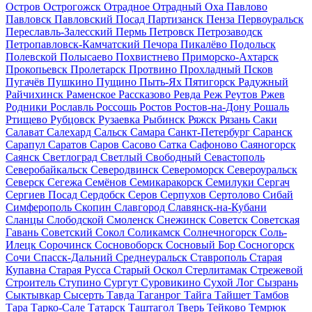
Остров
Острогожск
Отрадное
Отрадный
Оха
Павлово
Павловск
Павловский Посад
Партизанск
Пенза
Первоуральск
Переславль-Залесский
Пермь
Петровск
Петрозаводск
Петропавловск-Камчатский
Печора
Пикалёво
Подольск
Полевской
Полысаево
Похвистнево
Приморско-Ахтарск
Прокопьевск
Пролетарск
Протвино
Прохладный
Псков
Пугачёв
Пушкино
Пущино
Пыть-Ях
Пятигорск
Радужный
Райчихинск
Раменское
Рассказово
Ревда
Реж
Реутов
Ржев
Родники
Рославль
Россошь
Ростов
Ростов-на-Дону
Рошаль
Ртищево
Рубцовск
Рузаевка
Рыбинск
Ряжск
Рязань
Саки
Салават
Салехард
Сальск
Самара
Санкт-Петербург
Саранск
Сарапул
Саратов
Саров
Сасово
Сатка
Сафоново
Саяногорск
Саянск
Светлоград
Светлый
Свободный
Севастополь
Северобайкальск
Северодвинск
Североморск
Североуральск
Северск
Сегежа
Семёнов
Семикаракорск
Семилуки
Сергач
Сергиев Посад
Сердобск
Серов
Серпухов
Сертолово
Сибай
Симферополь
Скопин
Славгород
Славянск-на-Кубани
Сланцы
Слободской
Смоленск
Снежинск
Советск
Советская
Гавань
Советский
Сокол
Соликамск
Солнечногорск
Соль-
Илецк
Сорочинск
Сосновоборск
Сосновый Бор
Сосногорск
Сочи
Спасск-Дальний
Среднеуральск
Ставрополь
Старая
Купавна
Старая Русса
Старый Оскол
Стерлитамак
Стрежевой
Строитель
Ступино
Сургут
Суровикино
Сухой Лог
Сызрань
Сыктывкар
Сысерть
Тавда
Таганрог
Тайга
Тайшет
Тамбов
Тара
Тарко-Сале
Татарск
Таштагол
Тверь
Тейково
Темрюк