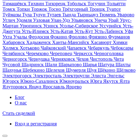
Тимашёвск
Тихвин
Тихорецк
Тобольск
Тогучин
Тольятти
Томск
Топки
Торжок
Тосно
Трёхгорный
Троицк
Туапсе
Туймазы
Тула
Тулун
Тутаев
Тында
Тырныауз
Тюмень
Уварово
Углич
Удомля
Узловая
Улан-Удэ
Ульяновск
Унеча
Урай
Урус-
Мартан
Урюпинск
Усинск
Усолье-Сибирское
Уссурийск
Усть-
Джегута
Усть-Илимск
Усть-Катав
Усть-Кут
Усть-Лабинск
Уфа
Ухта
Учалы
Феодосия
Фокино
Фролово
Фрязино
Фурманов
Хабаровск
Хадыженск
Ханты-Мансийск
Хасавюрт
Химки
Холмск
Хотьково
Чайковский
Чапаевск
Чебаркуль
Чебоксары
Челябинск
Черемхово
Череповец
Черкесск
Черноголовка
Черногорск
Чернушка
Черняховск
Чехов
Чистополь
Чита
Чусовой
Шадринск
Шали
Шарыпово
Шарья
Шатура
Шахты
Шахунья
Шебекино
Шелехов
Шумерля
Шуя
Щёкино
Щёлково
Электрогорск
Электросталь
Электроугли
Элиста
Энгельс
Югорск
Южно-Сахалинск
Южноуральск
Юрга
Якутск
Ялта
Ялуторовск
Янаул
Ярославль
Ярцево
Блог
О нас
Стать сиделкой
Вход и регистрация